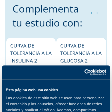
Complementa
tu estudio con:
CURVA DE
CURVA DE
TOLERANCIA A LA
TOLERANCIA A LA
INSULINA 2
GLUCOSA 2
HORAS
HORAS
No disponible en la
No disponible en la
sucursal seleccionada
sucursal seleccionada
Ver sucursales donde
Ver sucursales donde
está disponible
está disponible
Esta página web usa cookies
Las cookies de este sitio web se usan para personalizar
CURVA DE
CURVA DE
el contenido y los anuncios, ofrecer funciones de redes
sociales y analizar el tráfico. Además, compartimos
TOLERANCIA A LA
TOLERANCIA A LA