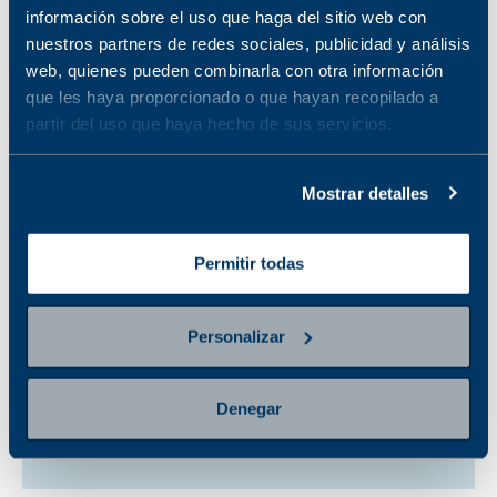
información sobre el uso que haga del sitio web con
GLUCOSA 5
GLUCOSA 4
nuestros partners de redes sociales, publicidad y análisis
HORAS
HORAS
web, quienes pueden combinarla con otra información
No disponible en la
No disponible en la
que les haya proporcionado o que hayan recopilado a
sucursal seleccionada
sucursal seleccionada
partir del uso que haya hecho de sus servicios.
Ver sucursales donde
Ver sucursales donde
está disponible
está disponible
Mostrar detalles
CURVA DE
TOLERANCIA A LA
Permitir todas
INSULINA 5
HORAS
Personalizar
No disponible en la
sucursal seleccionada
Ver sucursales donde
Denegar
está disponible