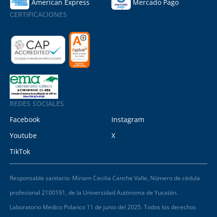
American Express
Mercado Pago
CERTIFICACIONES
REDES SOCIALES
Facebook
Instagram
Youtube
X
TikTok
Responsable sanitario: Miriam Cecilia Canche Valle, Número de cédula
profesional 2100191, de la Universidad Autónoma de Yucatán.
Laboratorio Medico Polanco 11 de junio del 2025. Todos los derechos