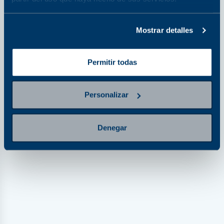
Mostrar detalles
Permitir todas
Electrocardiograma en reposo
Precio de Lista
Precio con Programa de Beneficios Polanco
Personalizar
+ 10% de descuento adicional al pagar en línea.
Compáralo con otro estudio
Denegar
Perfil hormonal completo Q45
Precio de Lista
Precio con Programa de Beneficios Polanco
+ 10% de descuento adicional al pagar en línea.
Compáralo con otro estudio