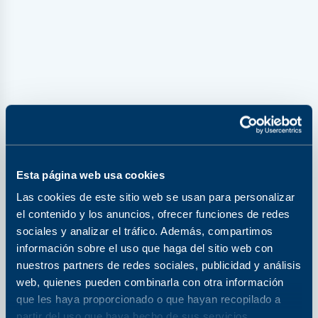
Perfil Tiroideo
Precio de Lista
Precio con Programa de Beneficios Polanco
+ 10% de descuento adicional al pagar en línea.
Compáralo con otro estudio
Esta página web usa cookies
Las cookies de este sitio web se usan para personalizar
el contenido y los anuncios, ofrecer funciones de redes
Densitometría columna lumbar y
sociales y analizar el tráfico. Además, compartimos
cadera
información sobre el uso que haga del sitio web con
Precio de Lista
nuestros partners de redes sociales, publicidad y análisis
Precio con Programa de Beneficios Polanco
web, quienes pueden combinarla con otra información
+ 10% de descuento adicional al pagar en línea.
que les haya proporcionado o que hayan recopilado a
Compáralo con otro estudio
partir del uso que haya hecho de sus servicios.