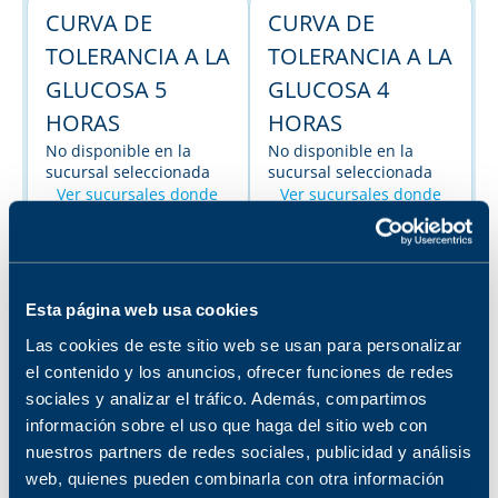
CURVA DE
CURVA DE
TOLERANCIA A LA
TOLERANCIA A LA
GLUCOSA 5
GLUCOSA 4
HORAS
HORAS
No disponible en la
No disponible en la
sucursal seleccionada
sucursal seleccionada
Ver sucursales donde
Ver sucursales donde
está disponible
está disponible
CURVA DE
CURVA DE
TOLERANCIA A LA
TOLERANCIA A LA
Esta página web usa cookies
GLUCOSA E
GLUCOSA 3
Las cookies de este sitio web se usan para personalizar
el contenido y los anuncios, ofrecer funciones de redes
INSULINA 2
HORAS
sociales y analizar el tráfico. Además, compartimos
No disponible en la
HORAS
información sobre el uso que haga del sitio web con
sucursal seleccionada
No disponible en la
Ver sucursales donde
nuestros partners de redes sociales, publicidad y análisis
sucursal seleccionada
está disponible
web, quienes pueden combinarla con otra información
Ver sucursales donde