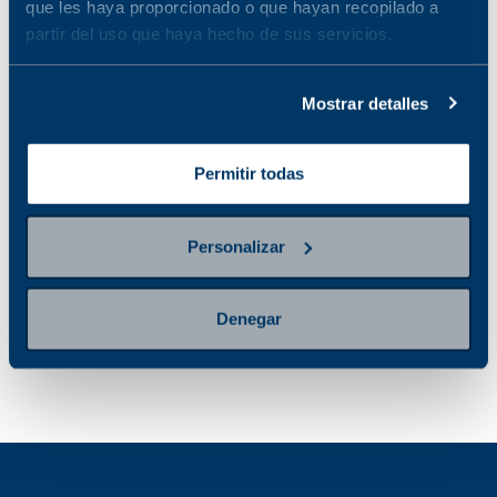
que les haya proporcionado o que hayan recopilado a
está disponible
partir del uso que haya hecho de sus servicios.
CURVA DE
TOLERANCIA A LA
INSULINA 2
Mostrar detalles
HORAS
No disponible en la
Permitir todas
sucursal seleccionada
Ver sucursales donde
está disponible
Personalizar
Denegar