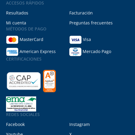
ACCESOS RÁPIDOS
Resultados
Facturación
Mi cuenta
Preguntas frecuentes
MÉTODOS DE PAGO
MasterCard
Visa
American Express
Mercado Pago
CERTIFICACIONES
REDES SOCIALES
Facebook
Instagram
Youtube
X