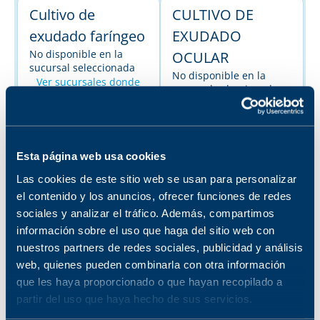
Cultivo de
CULTIVO DE
exudado faríngeo
EXUDADO
No disponible en la
OCULAR
sucursal seleccionada
No disponible en la
Ver sucursales donde
sucursal seleccionada
está disponible
Ver sucursales donde
está disponible
Cultivo de
CULTIVO DE
Esta página web usa cookies
exudado vaginal
EXUDADO NASAL
Las cookies de este sitio web se usan para personalizar
el contenido y los anuncios, ofrecer funciones de redes
No disponible en la
No disponible en la
sucursal seleccionada
sucursal seleccionada
sociales y analizar el tráfico. Además, compartimos
Ver sucursales donde
Ver sucursales donde
información sobre el uso que haga del sitio web con
está disponible
está disponible
nuestros partners de redes sociales, publicidad y análisis
web, quienes pueden combinarla con otra información
CULTIVO DE
que les haya proporcionado o que hayan recopilado a
partir del uso que haya hecho de sus servicios.
EXUDADO