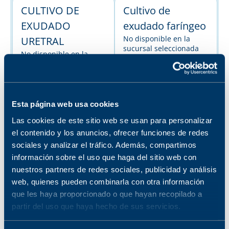
CULTIVO DE
Cultivo de
EXUDADO
exudado faríngeo
No disponible en la
URETRAL
sucursal seleccionada
No disponible en la
Ver sucursales donde
sucursal seleccionada
está disponible
Ver sucursales donde
está disponible
Cultivo de
Esta página web usa cookies
exudado vaginal
Las cookies de este sitio web se usan para personalizar
No disponible en la
el contenido y los anuncios, ofrecer funciones de redes
sucursal seleccionada
sociales y analizar el tráfico. Además, compartimos
Ver sucursales donde
está disponible
información sobre el uso que haga del sitio web con
nuestros partners de redes sociales, publicidad y análisis
web, quienes pueden combinarla con otra información
CULTIVO DE
CULTIVO DE
que les haya proporcionado o que hayan recopilado a
EXUDADO NASAL
EXUDADO
partir del uso que haya hecho de sus servicios.
No disponible en la
VULVAR
sucursal seleccionada