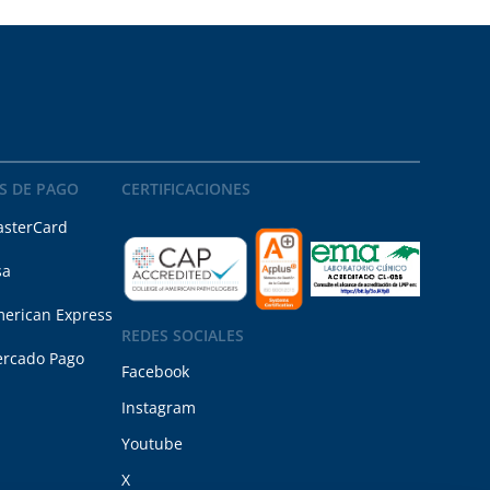
S DE PAGO
CERTIFICACIONES
sterCard
sa
erican Express
REDES SOCIALES
rcado Pago
Facebook
Instagram
Youtube
X