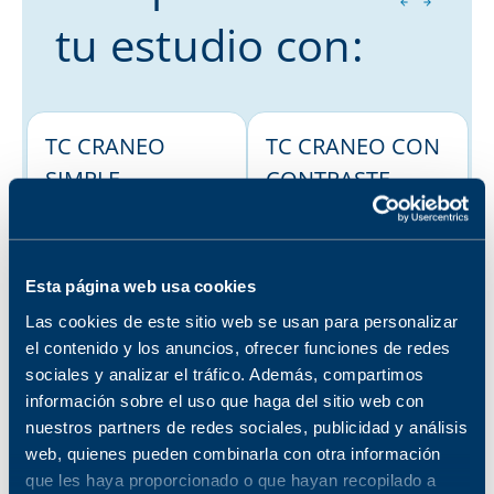
tu estudio con:
TC CRANEO
TC CRANEO CON
SIMPLE
CONTRASTE
No disponible en la
RECONSTRUCCIO
sucursal seleccionada
N 3D
Ver sucursales donde
está disponible
No disponible en la
Esta página web usa cookies
sucursal seleccionada
Ver sucursales donde
Las cookies de este sitio web se usan para personalizar
RM CRANEO
está disponible
el contenido y los anuncios, ofrecer funciones de redes
(STROKE )
sociales y analizar el tráfico. Además, compartimos
No disponible en la
información sobre el uso que haga del sitio web con
sucursal seleccionada
nuestros partners de redes sociales, publicidad y análisis
Ver sucursales donde
web, quienes pueden combinarla con otra información
está disponible
que les haya proporcionado o que hayan recopilado a