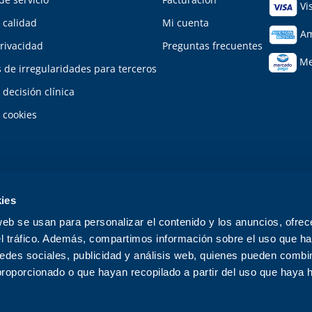
Vi
e calidad
Mi cuenta
Am
rivacidad
Preguntas frecuentes
Me
 de irregularidades para terceros
 decisión clínica
e cookies
ies
web se usan para personalizar el contenido y los anuncios, ofrec
el tráfico. Además, compartimos información sobre el uso que ha
la profesional 2100191, de la Universidad Autónoma de Yucatán. Laboratorio Med
edes sociales, publicidad y análisis web, quienes pueden combin
 a su Médico ya que es el único facultado para indicar el tipo de estudio a rea
proporcionado o que hayan recopilado a partir del uso que haya