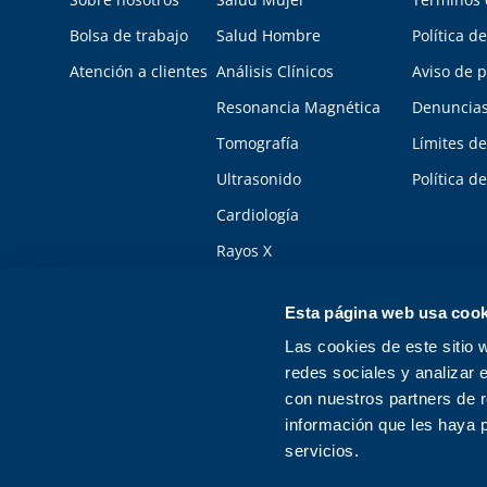
Bolsa de trabajo
Salud Hombre
Política d
Atención a clientes
Análisis Clínicos
Aviso de p
Resonancia Magnética
Denuncias
Tomografía
Límites de
Ultrasonido
Política d
Cardiología
Rayos X
Más buscados
Esta página web usa cook
Todos
Las cookies de este sitio 
redes sociales y analizar 
Responsable sanitario: Miriam Cecilia Canche Valle, Número de cédu
con nuestros partners de r
Permiso COFEPRIS número 223300201A1771 Aviso de privacidad: Consulte
información que les haya 
sus resultados.
servicios.