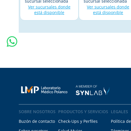
sucursal seleccionada
sucursal seleccionada
Ver sucursales donde
Ver sucursales donde
está disponible
está disponible
SOBRE NOSOTROS
PRODUCTOS Y SERVICIOS
LEGALES
Buzón de contacto
Check-Ups y Perfiles
Política d
Sobre nosotros
Salud Mujer
Términos 