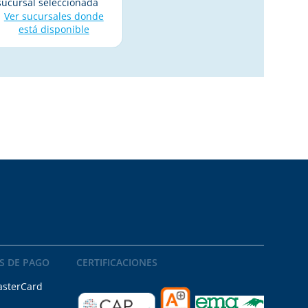
sucursal seleccionada
Ver sucursales donde
está disponible
S DE PAGO
CERTIFICACIONES
sterCard