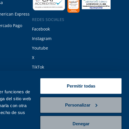
sa
erican Express
REDES SOCIALES
rcado Pago
Facebook
Instagram
Youtube
X
TikTok
Permitir todas
er funciones de
ga del sitio web
ico Polanco 11 de junio del 2025. Todos los derechos reservados.
Personalizar
arla con otra
lizar en cada paciente de acuerdo a su historia clínica e interpretar
 hecho de sus
Denegar