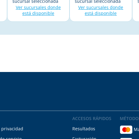
sucursal seleccionada
sucursal seleccionada
Ver sucursales donde
Ver sucursales donde
está disponible
está disponible
ACCESOS RÁPIDOS
MÉTODO
e privacidad
Resultados
Ma
de servicio
Facturación