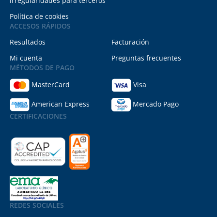
irregularidades para terceros
Política de cookies
ACCESOS RÁPIDOS
Resultados
Facturación
Mi cuenta
Preguntas frecuentes
MÉTODOS DE PAGO
MasterCard
Visa
American Express
Mercado Pago
CERTIFICACIONES
REDES SOCIALES