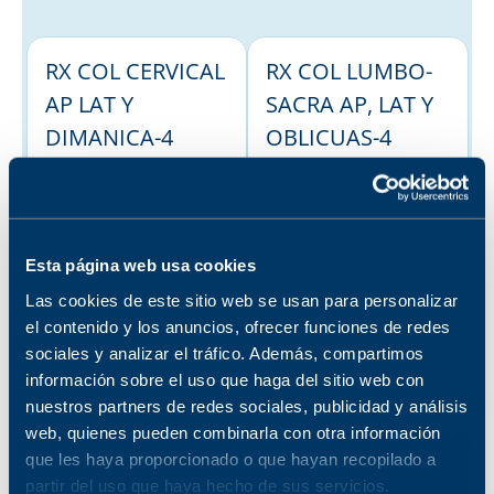
RX COL CERVICAL
RX COL LUMBO-
AP LAT Y
SACRA AP, LAT Y
DIMANICA-4
OBLICUAS-4
No disponible en la
No disponible en la
sucursal seleccionada
sucursal seleccionada
Ver sucursales donde
Ver sucursales donde
está disponible
está disponible
Esta página web usa cookies
RX COL CERVICAL
RX COL CERVICAL
Las cookies de este sitio web se usan para personalizar
OBLICUA Y
OBLICUAS-2
el contenido y los anuncios, ofrecer funciones de redes
sociales y analizar el tráfico. Además, compartimos
No disponible en la
DINAMICAS-4
sucursal seleccionada
información sobre el uso que haga del sitio web con
No disponible en la
Ver sucursales donde
nuestros partners de redes sociales, publicidad y análisis
sucursal seleccionada
está disponible
Ver sucursales donde
web, quienes pueden combinarla con otra información
está disponible
que les haya proporcionado o que hayan recopilado a
RX COL CERVICAL
partir del uso que haya hecho de sus servicios.