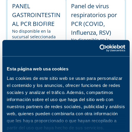
PANEL
Panel de virus
GASTROINTESTIN
respiratorios por
AL PCR BIOFIRE
PCR (COVID,
No disponible en la
Influenza, RSV)
sucursal seleccionada
No disponible en la
Ver sucursales donde
sucursal seleccionada
está disponible
Ver sucursales donde
está disponible
Esta página web usa cookies
ENTEROVIRUS
CITOMEGALOVIR
Las cookies de este sitio web se usan para personalizar
POR PCR
US POR PCR
el contenido y los anuncios, ofrecer funciones de redes
No disponible en la
No disponible en la
sociales y analizar el tráfico. Además, compartimos
sucursal seleccionada
sucursal seleccionada
información sobre el uso que haga del sitio web con
Ver sucursales donde
Ver sucursales donde
nuestros partners de redes sociales, publicidad y análisis
está disponible
está disponible
web, quienes pueden combinarla con otra información
que les haya proporcionado o que hayan recopilado a
TUBERCULOSIS
partir del uso que haya hecho de sus servicios.