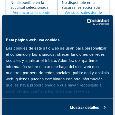
No disponible en la
No disponible en la
sucursal seleccionada
sucursal seleccionada
Ver sucursales donde
Ver sucursales donde
está disponible
está disponible
BARBITURICOS
COPROPORFIRIN
EN ORINA
A EN ORINA
Esta página web usa cookies
No disponible en la
No disponible en la
Las cookies de este sitio web se usan para personalizar
sucursal seleccionada
sucursal seleccionada
el contenido y los anuncios, ofrecer funciones de redes
Ver sucursales donde
Ver sucursales donde
sociales y analizar el tráfico. Además, compartimos
está disponible
está disponible
información sobre el uso que haga del sitio web con
nuestros partners de redes sociales, publicidad y análisis
COCAINA EN
web, quienes pueden combinarla con otra información
ORINA
que les haya proporcionado o que hayan recopilado a
No disponible en la
partir del uso que haya hecho de sus servicios.
sucursal seleccionada
Ver sucursales donde
está disponible
Mostrar detalles