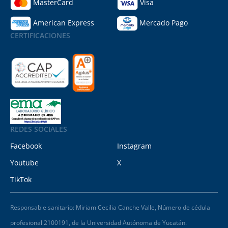
MasterCard
Visa
American Express
Mercado Pago
CERTIFICACIONES
REDES SOCIALES
Facebook
Instagram
Youtube
X
TikTok
Responsable sanitario: Miriam Cecilia Canche Valle, Número de cédula
profesional 2100191, de la Universidad Autónoma de Yucatán.