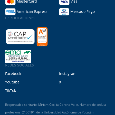
MasterCard
Visa
American Express
Mercado Pago
CERTIFICACIONES
REDES SOCIALES
Facebook
Instagram
Youtube
X
TikTok
Responsable sanitario: Miriam Cecilia Canche Valle, Número de cédula
profesional 2100191, de la Universidad Autónoma de Yucatán.