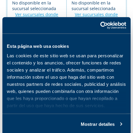
No disponible en la
No disponible en la
sucursal seleccionada
sucursal seleccionada
Ver sucursales donde
Ver sucursales donde
está disponible
está disponible
CULTIVO DE
Cultivo de orina
MYCOBACTERIU
(urocultivo)
Esta página web usa cookies
No disponible en la
M ^
Las cookies de este sitio web se usan para personalizar
sucursal seleccionada
No disponible en la
el contenido y los anuncios, ofrecer funciones de redes
Ver sucursales donde
sucursal seleccionada
sociales y analizar el tráfico. Además, compartimos
está disponible
Ver sucursales donde
información sobre el uso que haga del sitio web con
está disponible
nuestros partners de redes sociales, publicidad y análisis
Cultivo de
web, quienes pueden combinarla con otra información
exudado faríngeo
que les haya proporcionado o que hayan recopilado a
No disponible en la
partir del uso que haya hecho de sus servicios.
sucursal seleccionada
Ver sucursales donde
está disponible
Mostrar detalles