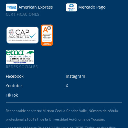
American Express
Mercado Pago
CERTIFICACIONES
REDES SOCIALES
Facebook
Instagram
Youtube
X
TikTok
Responsable sanitario: Miriam Cecilia Canche Valle, Número de cédula
profesional 2100191, de la Universidad Autónoma de Yucatán.
Laboratorio Medico Polanco 11 de junio del 2025. Todos los derechos