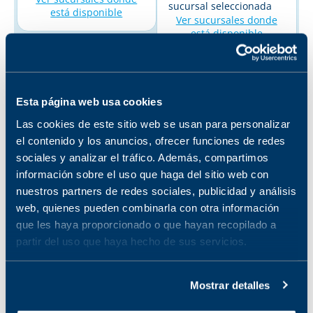
sucursal seleccionada
está disponible
Ver sucursales donde
está disponible
Testosterona
PROTEINAS
total
TOTALES
Esta página web usa cookies
No disponible en la
No disponible en la
Las cookies de este sitio web se usan para personalizar
sucursal seleccionada
sucursal seleccionada
Ver sucursales donde
Ver sucursales donde
el contenido y los anuncios, ofrecer funciones de redes
está disponible
está disponible
sociales y analizar el tráfico. Además, compartimos
información sobre el uso que haga del sitio web con
nuestros partners de redes sociales, publicidad y análisis
XILENO SANGRE
web, quienes pueden combinarla con otra información
TOTAL
que les haya proporcionado o que hayan recopilado a
No disponible en la
partir del uso que haya hecho de sus servicios.
sucursal seleccionada
Ver sucursales donde
está disponible
Mostrar detalles