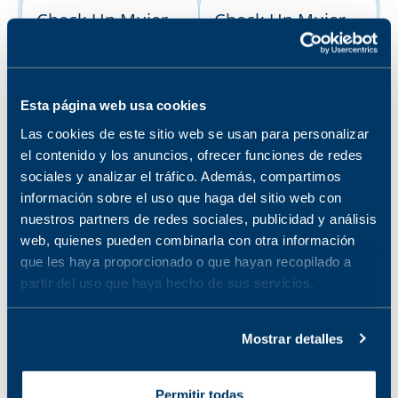
Check Up Mujer
Check Up Mujer
Q45
40 y más
No disponible en la
No disponible en la
sucursal seleccionada
sucursal seleccionada
Ver sucursales donde
Ver sucursales donde
Esta página web usa cookies
está disponible
está disponible
Las cookies de este sitio web se usan para personalizar
el contenido y los anuncios, ofrecer funciones de redes
CHECK UP
sociales y analizar el tráfico. Además, compartimos
CARDIOVASCULA
información sobre el uso que haga del sitio web con
nuestros partners de redes sociales, publicidad y análisis
R MUJER 46+
web, quienes pueden combinarla con otra información
No disponible en la
que les haya proporcionado o que hayan recopilado a
sucursal seleccionada
Ver sucursales donde
partir del uso que haya hecho de sus servicios.
está disponible
Mostrar detalles
Permitir todas