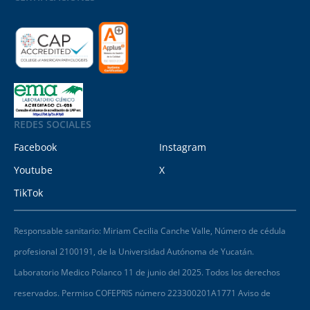
REDES SOCIALES
Facebook
Instagram
Youtube
X
TikTok
Responsable sanitario: Miriam Cecilia Canche Valle, Número de cédula
profesional 2100191, de la Universidad Autónoma de Yucatán.
Laboratorio Medico Polanco 11 de junio del 2025. Todos los derechos
reservados. Permiso COFEPRIS número 223300201A1771 Aviso de