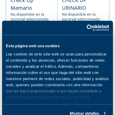
Check Up
CHECK UP
Mamario
URINARIO
No disponible en la
No disponible en la
sucursal seleccionada
sucursal seleccionada
Ver sucursales donde
Ver sucursales donde
está disponible
está disponible
CHECK UP ROSA
CHECK UP
Esta página web usa cookies
No disponible en la
CHIQUITINES
Las cookies de este sitio web se usan para personalizar
sucursal seleccionada
No disponible en la
el contenido y los anuncios, ofrecer funciones de redes
Ver sucursales donde
sucursal seleccionada
está disponible
sociales y analizar el tráfico. Además, compartimos
Ver sucursales donde
información sobre el uso que haga del sitio web con
está disponible
nuestros partners de redes sociales, publicidad y análisis
web, quienes pueden combinarla con otra información
Ultrasonido
que les haya proporcionado o que hayan recopilado a
mamario
partir del uso que haya hecho de sus servicios.
No disponible en la
sucursal seleccionada
Ver sucursales donde
Mostrar detalles