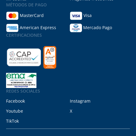
MÉTODOS DE PAGO
MasterCard
Visa
American Express
Mercado Pago
CERTIFICACIONES
REDES SOCIALES
Facebook
Instagram
Youtube
X
TikTok