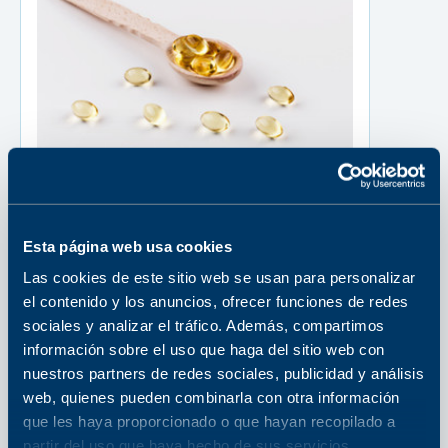
Análisis Clínicos
Vitamina D (25-
Esta página web usa cookies
hidroxicolecalciferol)
Las cookies de este sitio web se usan para personalizar
el contenido y los anuncios, ofrecer funciones de redes
La vitamina D ayuda al cuerpo a absorber el
sociales y analizar el tráfico. Además, compartimos
calcio y el fósforo, y también participa en el...
información sobre el uso que haga del sitio web con
Comparar
nuestros partners de redes sociales, publicidad y análisis
web, quienes pueden combinarla con otra información
que les haya proporcionado o que hayan recopilado a
partir del uso que haya hecho de sus servicios.