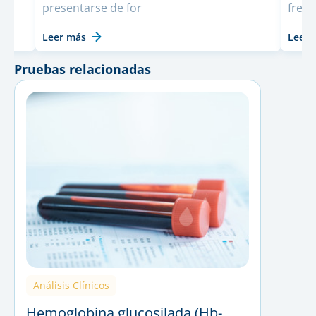
presentarse de for
frecu
Leer más
Leer 
Pruebas relacionadas
Análisis Clínicos
Hemoglobina glucosilada (Hb-