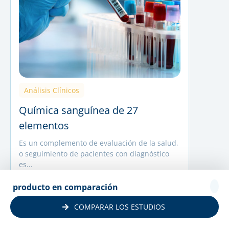
Análisis Clínicos
Química sanguínea de 27
elementos
Es un complemento de evaluación de la salud,
o seguimiento de pacientes con diagnóstico
es...
Comparar
producto en comparación
COMPARAR LOS ESTUDIOS