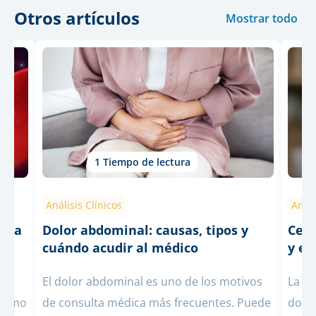
Otros artículos
Mostrar todo
1 Tiempo de lectura
Análisis Clínicos
Análi
leva
Dolor abdominal: causas, tipos y
Cefa
cuándo acudir al médico
y es
El dolor abdominal es uno de los motivos
La c
nismo
de consulta médica más frecuentes. Puede
dolor