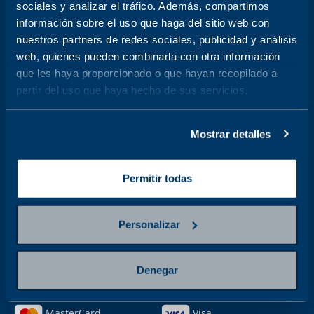
Salud Hombre
Análisis Clínicos
sociales y analizar el tráfico. Además, compartimos
información sobre el uso que haga del sitio web con
Resonancia Magnética
Tomografía
nuestros partners de redes sociales, publicidad y análisis
Ultrasonido
Cardiología
web, quienes pueden combinarla con otra información
Rayos X
Más buscados
que les haya proporcionado o que hayan recopilado a
partir del uso que haya hecho de sus servicios.
Todos
LEGALES
Política de privacidad
Términos de servicio
Mostrar detalles
Política de calidad
Aviso de privacidad
Denuncias de
Límites de decisión clínica
Permitir todas
irregularidades para terceros
Política de cookies
Personalizar
ACCESOS RÁPIDOS
Resultados
Facturación
Denegar
Mi cuenta
Preguntas frecuentes
MÉTODOS DE PAGO
MasterCard
Visa