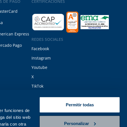
S DE PAGO
CERTIFICACIONES
sterCard
sa
erican Express
REDES SOCIALES
rcado Pago
Facebook
Instagram
Youtube
X
TikTok
Permitir todas
er funciones de
ga del sitio web
ico Polanco 11 de junio del 2025. Todos los derechos reservados.
Personalizar
arla con otra