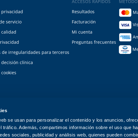
ACCESOS RÁPIDOS
MÉTODO
e privacidad
Resultados
Ma
de servicio
Facturación
Vi
e calidad
Mi cuenta
Am
rivacidad
Preguntas frecuentes
Me
 de irregularidades para terceros
 decisión clínica
e cookies
ies
web se usan para personalizar el contenido y los anuncios, ofrec
el tráfico. Además, compartimos información sobre el uso que ha
la profesional 2100191, de la Universidad Autónoma de Yucatán. Laboratorio Med
edes sociales, publicidad y análisis web, quienes pueden combin