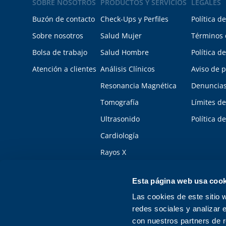
SOBRE NOSOTROS
PRODUCTOS Y SERVICIOS
LEGALES
Buzón de contacto
Check-Ups y Perfiles
Política d
Sobre nosotros
Salud Mujer
Términos 
Bolsa de trabajo
Salud Hombre
Política d
Atención a clientes
Análisis Clínicos
Aviso de p
Resonancia Magnética
Denuncias
Tomografía
Límites de
Ultrasonido
Política d
Cardiología
Rayos X
Más buscados
Esta página web usa cook
Todos
Las cookies de este sitio 
redes sociales y analizar 
Responsable sanitario: Miriam Cecilia Canche Valle, Número de cédu
con nuestros partners de r