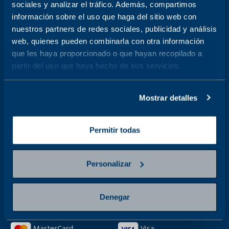
Salud Hombre
Análisis Clínicos
sociales y analizar el tráfico. Además, compartimos
información sobre el uso que haga del sitio web con
Resonancia Magnética
Tomografía
nuestros partners de redes sociales, publicidad y análisis
Ultrasonido
Cardiología
web, quienes pueden combinarla con otra información
Rayos X
Más buscados
que les haya proporcionado o que hayan recopilado a
partir del uso que haya hecho de sus servicios.
Todos
LEGALES
Política de privacidad
Términos de servicio
Mostrar detalles
Política de calidad
Aviso de privacidad
Denuncias de
Límites de decisión clínica
Permitir todas
irregularidades para terceros
Política de cookies
Personalizar
ACCESOS RÁPIDOS
Resultados
Facturación
Denegar
Mi cuenta
Preguntas frecuentes
MÉTODOS DE PAGO
MasterCard
Visa