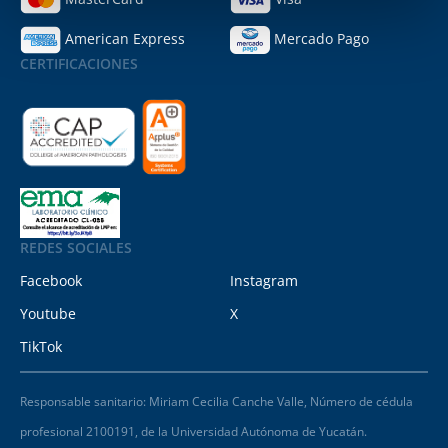
American Express
Mercado Pago
CERTIFICACIONES
REDES SOCIALES
Facebook
Instagram
Youtube
X
TikTok
Responsable sanitario: Miriam Cecilia Canche Valle, Número de cédula
profesional 2100191, de la Universidad Autónoma de Yucatán.