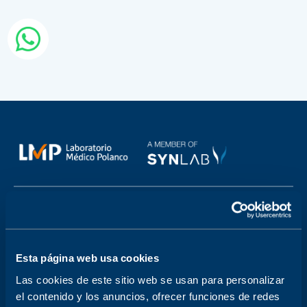
SOBRE NOSOTROS
Buzón de contacto
Sobre nosotros
Bolsa de trabajo
Atención a clientes
Esta página web usa cookies
PRODUCTOS Y SERVICIOS
Las cookies de este sitio web se usan para personalizar
Check-Ups y Perfiles
Salud Mujer
el contenido y los anuncios, ofrecer funciones de redes